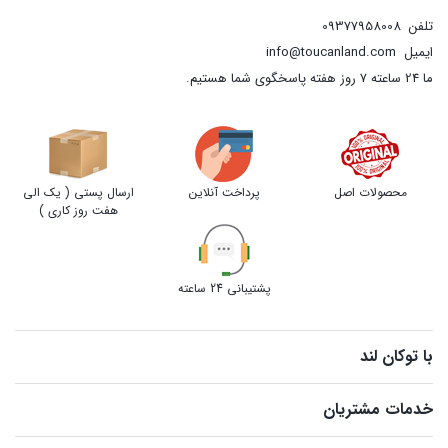
تلفن
09377958008
ایمیل
info@toucanland.com
ما 24 ساعته 7 روز هفته پاسخگوی شما هستیم.
محصولات اصل
پرداخت آنلاین
ارسال پستی ( یک الی
هفت روز کاری )
پشتیبانی 24 ساعته
با توکان لند
خدمات مشتریان