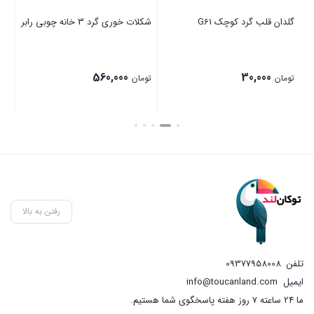
گلدان قلب گرد کوچک G61
شکلات خوری گرد 3 خانه چوبی رابر
560,000
30,000
تومان
تومان
رفتن به بالا
تلفن
09377958008
ایمیل
info@toucanland.com
ما 24 ساعته 7 روز هفته پاسخگوی شما هستیم.