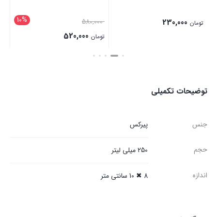
10%
580,000
230,000
تومان
520,000
تومان
توضیحات تکمیلی
جنس
پیرکس
حجم
250 میلی لیتر
اندازه
8 ✖ 10 سانتی متر