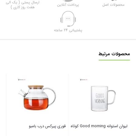
ارسال پستی ( یک الی
محصولات اصل
پرداخت آنلاین
هفت روز کاری )
پشتیبانی 24 ساعته
محصولات مرتبط
لی
توم
لیوان استوانه Good morning کوتاه
قوری پیرکس درب بامبو